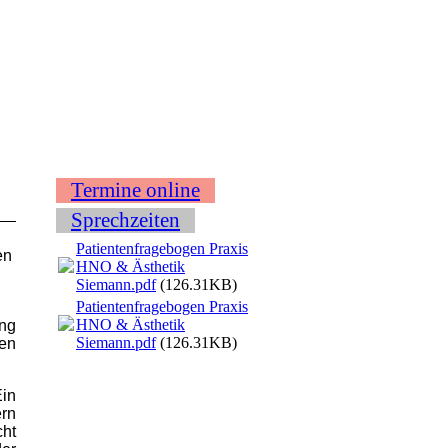
Termine online
Sprechzeiten
Patientenfragebogen Praxis
en
HNO & Ästhetik
Siemann.pdf
(126.31KB)
Patientenfragebogen Praxis
HNO & Ästhetik
ung
Siemann.pdf
(126.31KB)
en
in
rn
cht